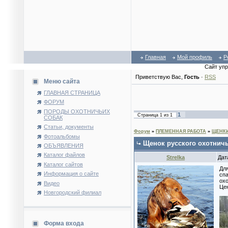
Главная
Мой профиль
Р
Сайт уп
Приветствую Вас
,
Гость
·
RSS
Меню сайта
ГЛАВНАЯ СТРАНИЦА
ФОРУМ
ПОРОДЫ ОХОТНИЧЬИХ
1
Страница
1
из
1
СОБАК
Статьи, документы
Форум
»
ПЛЕМЕННАЯ РАБОТА
»
ЩЕНК
Фотоальбомы
Щенок русского охотничь
ОБЪЯВЛЕНИЯ
Каталог файлов
Strelka
Дат
Каталог сайтов
Для
Информация о сайте
спа
охо
Видео
Цен
Новгородский филиал
Форма входа