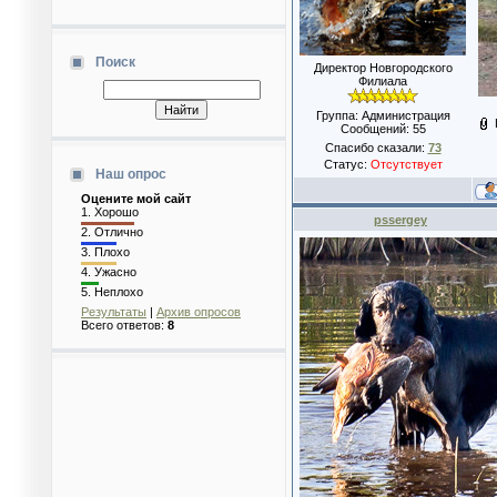
Поиск
Директор Новгородского
Филиала
Группа: Администрация
Сообщений:
55
Спасибо сказали:
73
Статус:
Отсутствует
Наш опрос
Оцените мой сайт
1.
Хорошо
pssergey
2.
Отлично
3.
Плохо
4.
Ужасно
5.
Неплохо
Результаты
|
Архив опросов
Всего ответов:
8