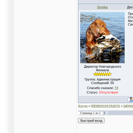
Strelka
Дат
Про
Оте
Мат
Сво
Директор Новгородского
Филиала
Группа: Администрация
Сообщений:
55
Спасибо сказали:
73
Статус:
Отсутствует
Форум
»
ПЛЕМЕННАЯ РАБОТА
»
ЩЕНК
1
Страница
1
из
1